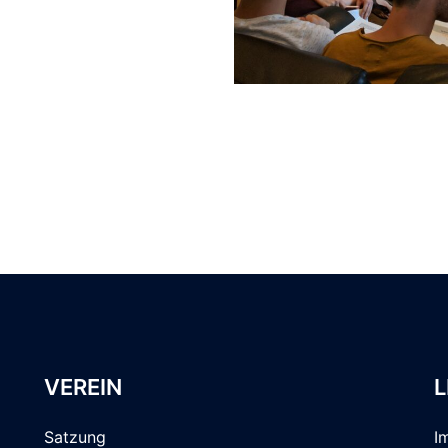
VEREIN
L
Satzung
I